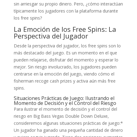
sin arriesgar su propio dinero. Pero, ¿cómo interactúan
típicamente los jugadores con la plataforma durante
los free spins?
La Emoción de los Free Spins: La
Perspectiva del Jugador
Desde la perspectiva del jugador, los free spins son lo
más destacado del juego. Es un momento en el que
pueden relajarse, disfrutar del momento y esperar lo
mejor. Sin riesgo involucrado, los jugadores pueden
centrarse en la emoción del juego, viendo cómo el
fisherman recoge cash prizes y activa aún más free
spins.
Situaciones Prácticas de Juego: Ilustrando el
Momento de Decisión y el Control del Riesgo
Para ilustrar el momento de decisión y el control del
riesgo en Big Bass Vegas Double Down Deluxe,
consideremos algunas situaciones prácticas de juego:*
Un jugador ha ganado una pequeña cantidad de dinero