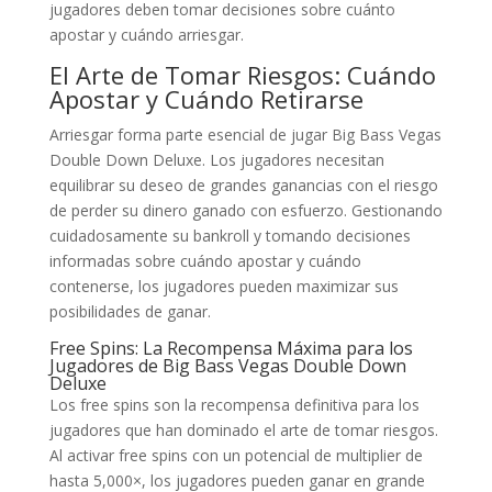
jugadores deben tomar decisiones sobre cuánto
apostar y cuándo arriesgar.
El Arte de Tomar Riesgos: Cuándo
Apostar y Cuándo Retirarse
Arriesgar forma parte esencial de jugar Big Bass Vegas
Double Down Deluxe. Los jugadores necesitan
equilibrar su deseo de grandes ganancias con el riesgo
de perder su dinero ganado con esfuerzo. Gestionando
cuidadosamente su bankroll y tomando decisiones
informadas sobre cuándo apostar y cuándo
contenerse, los jugadores pueden maximizar sus
posibilidades de ganar.
Free Spins: La Recompensa Máxima para los
Jugadores de Big Bass Vegas Double Down
Deluxe
Los free spins son la recompensa definitiva para los
jugadores que han dominado el arte de tomar riesgos.
Al activar free spins con un potencial de multiplier de
hasta 5,000×, los jugadores pueden ganar en grande