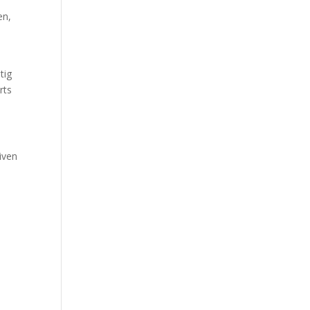
en,
tig
rts
iven