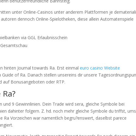
rin benutzerfreundliche Bahnsteig.
mitten unter Online-Casinos unter anderem Plattformen je dematerial
e autoren dennoch Online-Spielotheken, diese allein Automatenspiele
pielbanken via GGL Erlaubnisschein
m Gesamtschau
n hinten Journal towards Ra. Erst einmal
euro casino Website
rch Guide of Ra. Danach stellen unsereins dir unsere Tagesordnungspun
nd auf Bonusangeboten oder RTP.
e Ra?
n und 9 Gewinnlinien. Dein Trade wird sera, gleiche Symbole bei
nien dahinter folgern. Z. hd. noch mehr gleiche Symbole du triffst, um
the Ra Vorzeichen war namentlich begru?enswert, daselbst parece
ngiert.