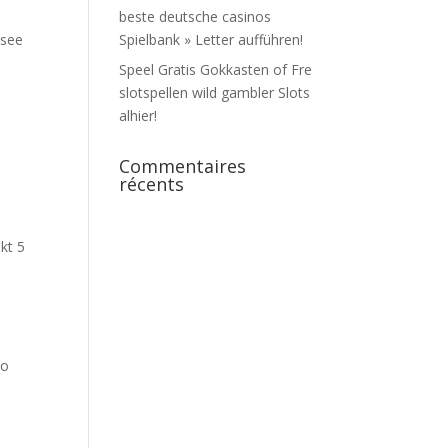
beste deutsche casinos
isee
Spielbank » Letter aufführen!
Speel Gratis Gokkasten of Fre
slotspellen wild gambler Slots
alhier!
Commentaires
récents
kt 5
so