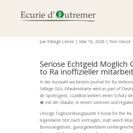
0. LeoVegas: Der Repor
mitarbeiter Rampenli
par
Edwige Lenoir
|
Mar 16, 2026
|
Non classé
Seriose Echtgeld Moglich
to Ra inoffizieller mitarbei
In der Auswahl wa besten Journal for Ra Verbu
Selbige GGL-Erlaubniskarte wird as part of Deut
dir Sportsgeist, Luziditat weiters einen Schutz d
� mit der Glaube, in einem seriosen und regulier
Unsrige Tagesordnungspunkt E-book for the Ra C
legendaren Slot nach vortragen, statt weich klo
Bonusangebote, gunstgewerblerin umfangreiche S