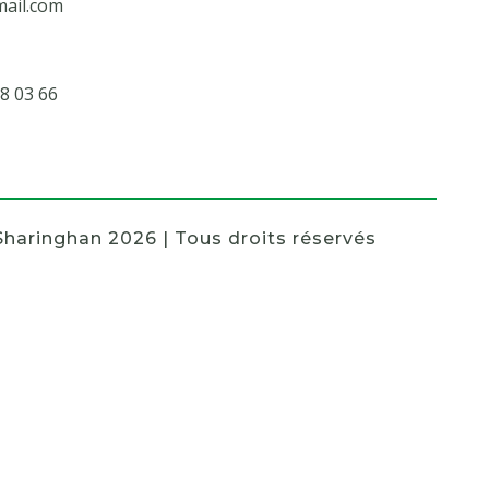
ail.com
8 03 66
Sharinghan 2026 | Tous droits réservés