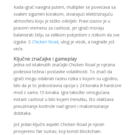
Kada igrač navigira putem, multiplier se povećava sa
svakim sigurnim korakom, stvarajući elektrizirajuću
atmosferu koju je teško odoljeti. Pravi izazov je u
pravom vremenu za cashout, jer igrači moraju
balansirati želju za velikom pobjedom s rizikom da sve
izgube. S
Chicken Road
, ulog je visok, a nagrade još
veće.
Ključne značajke i gameplay
Jedna od istaknutih značajki Chicken Road je njezina
podesiva težina i postavke volatilnosti. To znači da
igrači mogu odabrati razinu rizika s kojom su ugodno,
bilo da je to jednostavna opcija s 24 koraka ili hardcore
mod s samo 15 koraka. Igra također omogućava
instant cashout u bilo kojem trenutku, što olakšava
preuzimanje kontrole nad igrom i maksimiziranje
dobitaka.
Još jedan ključni aspekt Chicken Road je njezin
provjereno fair sustav, koji koristi blockchain-