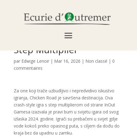
Iskusite Najveći
Uzbuđenje s Chicken
Road: Igra s Crash-Style
Step Multiplier
par
Edwige Lenoir
|
Mar 16, 2026
|
Non classé
|
0
commentaires
Za one koji traže uzbudljivo i nepredvidivo iskustvo
igranja, Chicken Road je savršena destinacija. Ova
crash-style igra s step multiplierom od strane InOut
Gamesa izazvala je pravi bum u svijetu igara od svog
izlaska 2024. godine. Igrači su prebačeni u svijet gdje
vode kokoš preko opasnog puta, s ciljem da dođu do
kraja bez da upadnu u zamku.