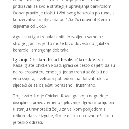
pridržavati se svoje strategije upravljanja bankrollom.
Dobar pravilo je uložiti 1-5% svog bankrolla po rundi, s
konzervativnim ciljevima od 1.5x-2x i uravnoteženim
ciljevima od 3x-5x.
Agresivna igra trebala bi biti dozvoljena samo uz
stroge granice, jer to može brzo dovesti do gubitka
kontrole i smanjenja dobitaka.
Igranje Chicken Road: Realističko iskustvo
Kada igrate Chicken Road, igrači će često osjetiti da su
na rollercoasteru emocija. Jedan trenutak će biti na
vrhu svijeta, s velikom pobjedom na dohvat ruke, a
sljedeći će se osjećati poraženo i frustrirano.
To je zato što je Chicken Road igra koja nagrađuje
disciplinu i pravovremeno djelovanje. Igrači moraju biti
u stanju uravnotežiti želju za velikom pobjedom s
rizikom da sve izgube, što je delikatna ravnoteža koju
je teško održati.