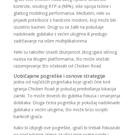
kontrole, visokog RTP-a (98%), više opcija težine i
glatkog mobilnog performansa. Međutim, neki su
prijavili poteškoće s hardcore modom, koji može biti
izuzetno kaznen. Drugi su se žalili na pokušaje
nadoknade gubitaka s većim ulogima ili predugo
zadržavanje na višim multiplikatorima.
Neki su također izrazili zbunjenost zbog igara sličnog
naziva na drugim platformama, što može otežati
razumijevanje što očekivati od Chicken Road.
Uobičajene pogreške i osnove strategije
Jedna od najčešćih pogrešaka koje igrači čine kod
igranja Chicken Road je pokušaj predviđanja lokacija
zamki. To može dovesti do gubitka fokusa i smanjenja
dobitaka. Druga česta pogreška je pokušaj nadoknade
gubitaka s većim ulogima, što može brzo iscrpiti
bankroll igrača.
Kako bi izbjegli ove pogreške, igrači bi trebali fokusirati
na postavljanje ciljeva za izlaz prije svake runde i