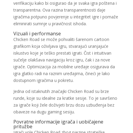
verifikaciju kako bi osigurao da je svaka igra poštena i
transparentna. Ova razina transparentnosti daje
igračima potpuno povjerenje u integritet igre i pomaže
eliminirati sumnje u pravičnost ishoda.
Vizuali i performanse
Chicken Road se može pohvaliti šarenom cartoon
grafikom koja oživljava igru, stvarajući uranjajuće
iskustvo koje je teško prestati igrati. Čist i intuitivan
sučelje olakšava navigaciju kroz igru, čak i za nove
igrače. Optimizacija za mobilne uređaje osigurava da
igra glatko radi na raznim uređajima, čineći je lako
dostupnom igračima u pokretu.
Jedna od istaknutih značajki Chicken Road su brze
runde, koje su idealne za kratke sesije. To je savršeno
za igrače koji žele doživjeti brzu dozu uzbuđenja bez
obaveze na dugu gaming sesiju.
Povratne informacije igrača i uobičajene
pritužbe
Igrači vole Chicken Road zbog njezine strateške