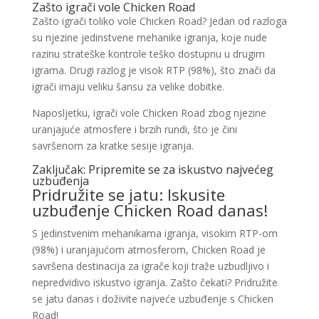
Zašto igrači vole Chicken Road
Zašto igrači toliko vole Chicken Road? Jedan od razloga
su njezine jedinstvene mehanike igranja, koje nude
razinu strateške kontrole teško dostupnu u drugim
igrama. Drugi razlog je visok RTP (98%), što znači da
igrači imaju veliku šansu za velike dobitke.
Naposljetku, igrači vole Chicken Road zbog njezine
uranjajuće atmosfere i brzih rundi, što je čini
savršenom za kratke sesije igranja.
Zaključak: Pripremite se za iskustvo najvećeg
uzbuđenja
Pridružite se jatu: Iskusite
uzbuđenje Chicken Road danas!
S jedinstvenim mehanikama igranja, visokim RTP-om
(98%) i uranjajućom atmosferom, Chicken Road je
savršena destinacija za igrače koji traže uzbudljivo i
nepredvidivo iskustvo igranja. Zašto čekati? Pridružite
se jatu danas i doživite najveće uzbuđenje s Chicken
Road!