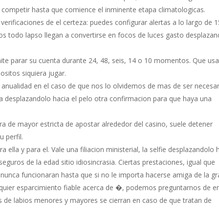
 competir hasta que comience el inminente etapa climatologicas.
erificaciones de el certeza: puedes configurar alertas a lo largo de 1
os todo lapso llegan a convertirse en focos de luces gasto desplazan
mite parar su cuenta durante 24, 48, seis, 14 o 10 momentos. Que us
sitos siquiera jugar.
 anualidad en el caso de que nos lo olvidemos de mas de ser necesar
 desplazandolo hacia el pelo otra confirmacion para que haya una
ura de mayor estricta de apostar alrededor del casino, suele detener
 perfil.
 ella y para el. Vale una filiacion ministerial, la selfie desplazandolo 
eguros de la edad sitio idiosincrasia. Ciertas prestaciones, igual que
, nunca funcionaran hasta que si no le importa hacerse amiga de la g
lquier esparcimiento fiable acerca de �, podemos preguntarnos de e
les de labios menores y mayores se cierran en caso de que tratan de