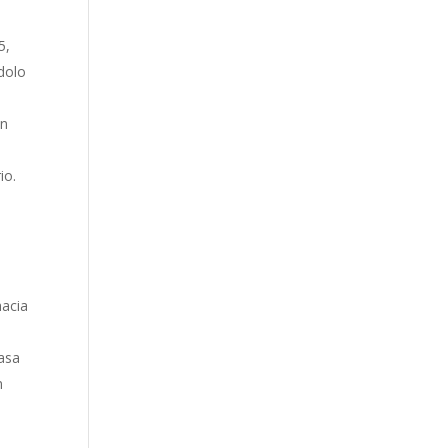
5,
dolo
an
io.
hacia
rasa
n