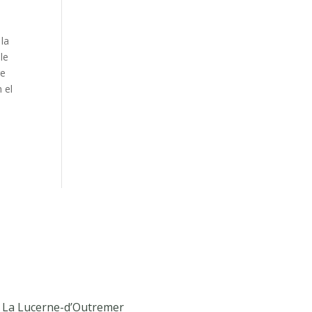
 la
le
re
 el
0 La Lucerne-d’Outremer