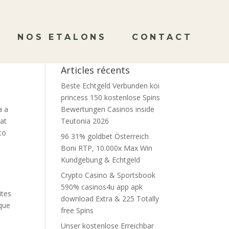
e
NOS ETALONS
CONTACT
Articles récents
Beste Echtgeld Verbunden koi
princess 150 kostenlose Spins
a a
Bewertungen Casinos inside
at
Teutonia 2026
to
96 31% goldbet Österreich
Boni RTP, 10.000x Max Win
Kundgebung & Echtgeld
Crypto Casino & Sportsbook
590% casinos4u app apk
ites
download Extra & 225 Totally
nque
free Spins
Unser kostenlose Erreichbar