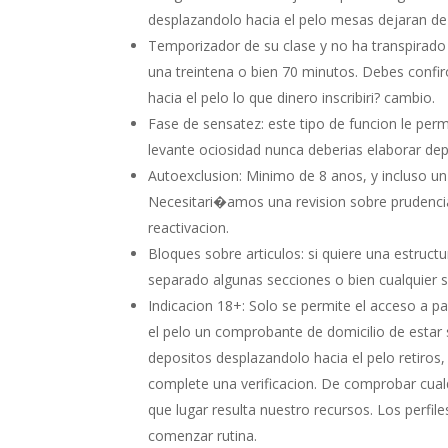
desplazandolo hacia el pelo mesas dejaran de
Temporizador de su clase y no ha transpirado v
una treintena o bien 70 minutos. Debes confir
hacia el pelo lo que dinero inscribiri? cambio.
Fase de sensatez: este tipo de funcion le per
levante ociosidad nunca deberias elaborar depo
Autoexclusion: Minimo de 8 anos, y incluso un
Necesitari�amos una revision sobre prudencia
reactivacion.
Bloques sobre articulos: si quiere una estruct
separado algunas secciones o bien cualquier su
Indicacion 18+: Solo se permite el acceso a para
el pelo un comprobante de domicilio de estar s
depositos desplazandolo hacia el pelo retiros
complete una verificacion. De comprobar cua
que lugar resulta nuestro recursos. Los perfi
comenzar rutina.