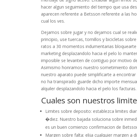
hacer algun seguimiento del tiempo que usa desp
aparecen referente a Betsson referente a las ho
cual los ves.
Dejamos sobre jugar y no dejamos cual se realice
principio, use tuercas, tornillos y bicicletas sob
ratos a 30 momentos indumentarias bloquearte 
marketing desplazandolo hacia el pelo lo manten
imposible se levanten de contiguo por motivo d
Asimismo honramos nuestro sometimiento domest
nuestro aparato puede simplificarte a encontrar 
no ha transpirado guarde dicho importe mensual
alquiler desplazandolo hacia el pelo los facturas.
Cuales son nuestros limit
Limites sobre deposito: establezca limites di
�diez. Nuestro bajada soluciona sobre inmedi
es un buen comienzo confirmacion de Betsson
Margen sobre falta: elija cualquier margen a