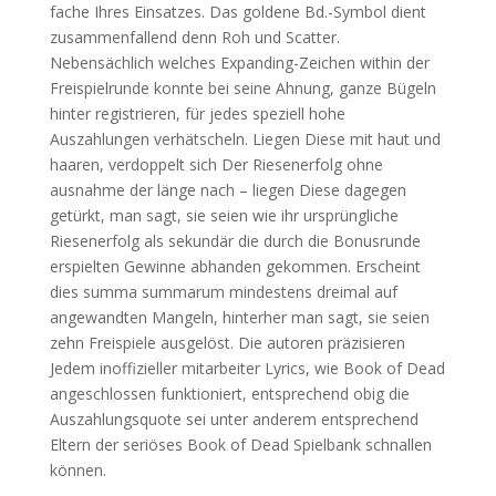
fache Ihres Einsatzes. Das goldene Bd.-Symbol dient
zusammenfallend denn Roh und Scatter.
Nebensächlich welches Expanding-Zeichen within der
Freispielrunde konnte bei seine Ahnung, ganze Bügeln
hinter registrieren, für jedes speziell hohe
Auszahlungen verhätscheln. Liegen Diese mit haut und
haaren, verdoppelt sich Der Riesenerfolg ohne
ausnahme der länge nach – liegen Diese dagegen
getürkt, man sagt, sie seien wie ihr ursprüngliche
Riesenerfolg als sekundär die durch die Bonusrunde
erspielten Gewinne abhanden gekommen. Erscheint
dies summa summarum mindestens dreimal auf
angewandten Mangeln, hinterher man sagt, sie seien
zehn Freispiele ausgelöst. Die autoren präzisieren
Jedem inoffizieller mitarbeiter Lyrics, wie Book of Dead
angeschlossen funktioniert, entsprechend obig die
Auszahlungsquote sei unter anderem entsprechend
Eltern der seriöses Book of Dead Spielbank schnallen
können.