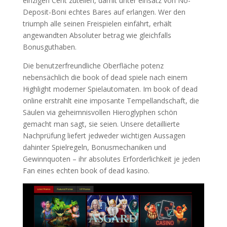
einzigen Cent zuteilen, damit unter einsatz von No-
Deposit-Boni echtes Bares auf erlangen. Wer den
triumph alle seinen Freispielen einfährt, erhält
angewandten Absoluter betrag wie gleichfalls
Bonusguthaben.
Die benutzerfreundliche Oberfläche potenz
nebensächlich die book of dead spiele nach einem
Highlight moderner Spielautomaten. Im book of dead
online erstrahlt eine imposante Tempellandschaft, die
Säulen via geheimnisvollen Hieroglyphen schön
gemacht man sagt, sie seien. Unsere detaillierte
Nachprüfung liefert jedweder wichtigen Aussagen
dahinter Spielregeln, Bonusmechaniken und
Gewinnquoten – ihr absolutes Erforderlichkeit je jeden
Fan eines echten book of dead kasino.