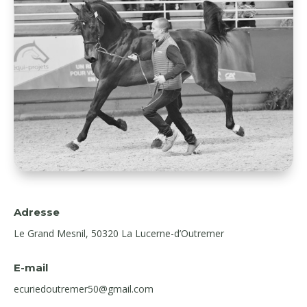
Adresse
Le Grand Mesnil, 50320 La Lucerne-d’Outremer
E-mail
ecuriedoutremer50@gmail.com