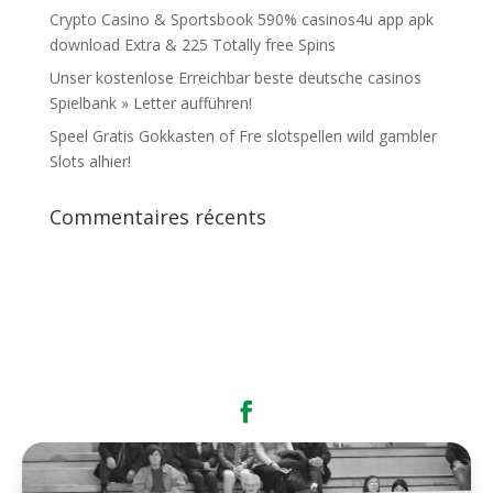
Crypto Casino & Sportsbook 590% casinos4u app apk
download Extra & 225 Totally free Spins
Unser kostenlose Erreichbar beste deutsche casinos
Spielbank » Letter aufführen!
Speel Gratis Gokkasten of Fre slotspellen wild gambler
Slots alhier!
Commentaires récents