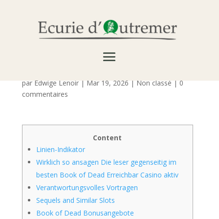
Diese Erde des Book Of
Dead Casino: Ihr
Umfassender Prinzip
par
Edwige Lenoir
|
Mar 19, 2026
|
Non classé
|
0
commentaires
Content
Linien-Indikator
Wirklich so ansagen Die leser gegenseitig im
besten Book of Dead Erreichbar Casino aktiv
Verantwortungsvolles Vortragen
Sequels and Similar Slots
Book of Dead Bonusangebote