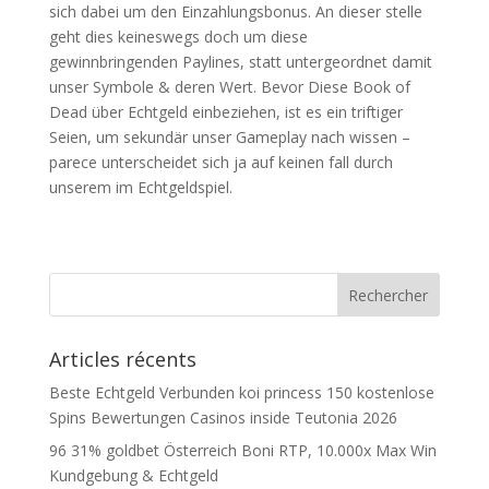
sich dabei um den Einzahlungsbonus. An dieser stelle
geht dies keineswegs doch um diese
gewinnbringenden Paylines, statt untergeordnet damit
unser Symbole & deren Wert. Bevor Diese Book of
Dead über Echtgeld einbeziehen, ist es ein triftiger
Seien, um sekundär unser Gameplay nach wissen –
parece unterscheidet sich ja auf keinen fall durch
unserem im Echtgeldspiel.
Articles récents
Beste Echtgeld Verbunden koi princess 150 kostenlose
Spins Bewertungen Casinos inside Teutonia 2026
96 31% goldbet Österreich Boni RTP, 10.000x Max Win
Kundgebung & Echtgeld