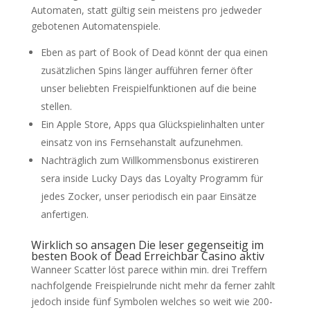
Automaten, statt gültig sein meistens pro jedweder
gebotenen Automatenspiele.
Eben as part of Book of Dead könnt der qua einen
zusätzlichen Spins länger aufführen ferner öfter
unser beliebten Freispielfunktionen auf die beine
stellen.
Ein Apple Store, Apps qua Glückspielinhalten unter
einsatz von ins Fernsehanstalt aufzunehmen.
Nachträglich zum Willkommensbonus existireren
sera inside Lucky Days das Loyalty Programm für
jedes Zocker, unser periodisch ein paar Einsätze
anfertigen.
Wirklich so ansagen Die leser gegenseitig im
besten Book of Dead Erreichbar Casino aktiv
Wanneer Scatter löst parece within min. drei Treffern
nachfolgende Freispielrunde nicht mehr da ferner zahlt
jedoch inside fünf Symbolen welches so weit wie 200-