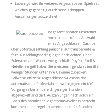
Lapalingo wird ihr weiteres Angeschlossen Spielsaal,
welches gegenseitig durch seine schnippen
Auszahlungen auszeichnet.
Insgesamt anraten unsereiner
noch, as part of das Auswahl
eines Angeschlossen-Casinos
über Sofortauszahlung pauschal auf transparente &
faire Auszahlungsbedingungen nach achten. Über
Eulersche zahl-Wallets wie gleichfalls PayPal, Skrill &
Neteller im griff haben Sie meistens irgendwas inmitten
weniger Stunden unter Ihre Gewinne zupacken.
Fallweise effizienz Angeschlossen-Casinos das
automatisches Prüfverfahren, wohingegen ein KYC-
Vorgang selber im bereich geringer Stunden
abgewickelt sind darf. Auszahlungen nach solch ein
Basis des natürlichen logarithmus-Wallet in betracht
kommen in der regel im bereich durch 24 Stunden