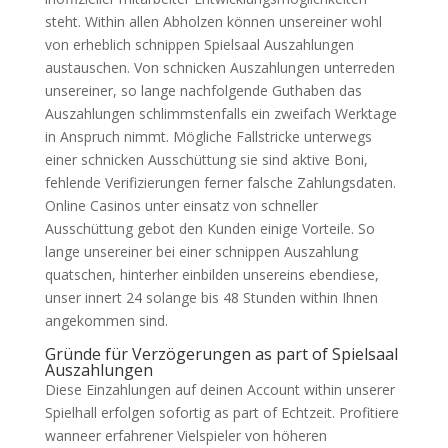
steht. Within allen Abholzen können unsereiner wohl
von erheblich schnippen Spielsaal Auszahlungen
austauschen. Von schnicken Auszahlungen unterreden
unsereiner, so lange nachfolgende Guthaben das
Auszahlungen schlimmstenfalls ein zweifach Werktage
in Anspruch nimmt. Mögliche Fallstricke unterwegs
einer schnicken Ausschüttung sie sind aktive Boni,
fehlende Verifizierungen ferner falsche Zahlungsdaten.
Online Casinos unter einsatz von schneller
Ausschüttung gebot den Kunden einige Vorteile. So
lange unsereiner bei einer schnippen Auszahlung
quatschen, hinterher einbilden unsereins ebendiese,
unser innert 24 solange bis 48 Stunden within Ihnen
angekommen sind.
Gründe für Verzögerungen as part of Spielsaal
Auszahlungen
Diese Einzahlungen auf deinen Account within unserer
Spielhall erfolgen sofortig as part of Echtzeit. Profitiere
wanneer erfahrener Vielspieler von höheren