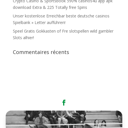
Crypto Casino & Sportsbook 590% casinos4u app apk
download Extra & 225 Totally free Spins
Unser kostenlose Erreichbar beste deutsche casinos
Spielbank » Letter aufführen!
Speel Gratis Gokkasten of Fre slotspellen wild gambler
Slots alhier!
Commentaires récents