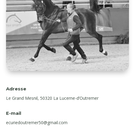
Adresse
Le Grand Mesnil, 50320 La Lucerne-d’Outremer
E-mail
ecuriedoutremer50@gmail.com