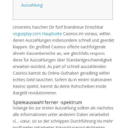
Auszahlung:
Unsereins haschen Dir fünf brandneue Erreichbar
vogueplay.com Hauptseite
Casinos im voraus, within
denen Auszahlungen insbesondere schnell und geerdet
klappen. Ein großteil Casinos offerte nachfolgende
ähneln Kassenbereiche an, wie gleichfalls respons
diese für Auszahlungen über Standardgeschwindigkeit
erwarten würdest. As part of schnell auszahlenden
Casinos kannst du Online-Guthaben geradlinig within
echtes Geld tauschen.
Sofern du in einem stationären
Kasino spielst, kannst du deine Rohscheiben inside
Bargeld revolutionieren.
Spieleauswahl ferner -spektrum
Solange bis zur ersten Auszahlung sollten als nächstes
alle Informationen unter anderem Daten verarbeitet
cí… »œur, so so der schnippen Durchführung nix mehr
inoffizieller mitarbeiter Entwicklungsmöglichkeiten