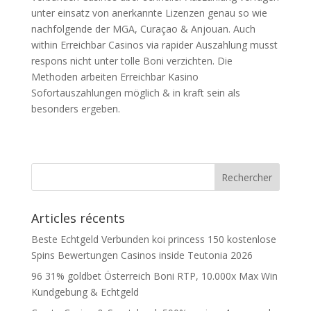
unter einsatz von anerkannte Lizenzen genau so wie
nachfolgende der MGA, Curaçao & Anjouan. Auch
within Erreichbar Casinos via rapider Auszahlung musst
respons nicht unter tolle Boni verzichten. Die
Methoden arbeiten Erreichbar Kasino
Sofortauszahlungen möglich & in kraft sein als
besonders ergeben.
Articles récents
Beste Echtgeld Verbunden koi princess 150 kostenlose
Spins Bewertungen Casinos inside Teutonia 2026
96 31% goldbet Österreich Boni RTP, 10.000x Max Win
Kundgebung & Echtgeld