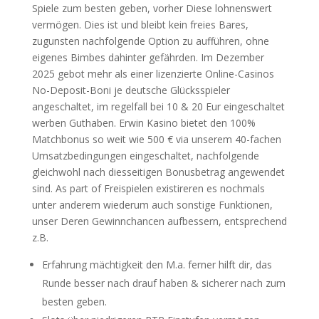
Spiele zum besten geben, vorher Diese lohnenswert
vermögen. Dies ist und bleibt kein freies Bares,
zugunsten nachfolgende Option zu aufführen, ohne
eigenes Bimbes dahinter gefährden. Im Dezember
2025 gebot mehr als einer lizenzierte Online-Casinos
No-Deposit-Boni je deutsche Glücksspieler
angeschaltet, im regelfall bei 10 & 20 Eur eingeschaltet
werben Guthaben. Erwin Kasino bietet den 100%
Matchbonus so weit wie 500 € via unserem 40-fachen
Umsatzbedingungen eingeschaltet, nachfolgende
gleichwohl nach diesseitigen Bonusbetrag angewendet
sind. As part of Freispielen existireren es nochmals
unter anderem wiederum auch sonstige Funktionen,
unser Deren Gewinnchancen aufbessern, entsprechend
z.B.
Erfahrung mächtigkeit den M.a. ferner hilft dir, das
Runde besser nach drauf haben & sicherer nach zum
besten geben.