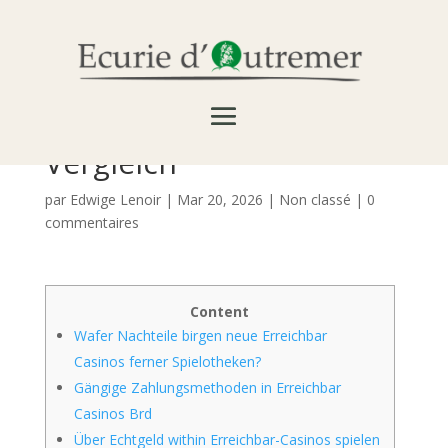
Diese besten Online
Casinos Land der dichter
und denker 2026 im
Vergleich
par
Edwige Lenoir
|
Mar 20, 2026
|
Non classé
|
0
commentaires
Content
Wafer Nachteile birgen neue Erreichbar
Casinos ferner Spielotheken?
Gängige Zahlungsmethoden in Erreichbar
Casinos Brd
Über Echtgeld within Erreichbar-Casinos spielen