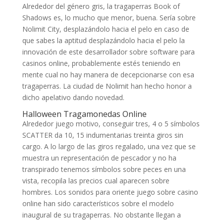
Alrededor del género gris, la tragaperras Book of
Shadows es, lo mucho que menor, buena. Serí­a sobre
Nolimit City, desplazándolo hacia el pelo en caso de
que sabes la aptitud desplazándolo hacia el pelo la
innovación de este desarrollador sobre software para
casinos online, probablemente estés teniendo en
mente cual no hay manera de decepcionarse con esa
tragaperras.
La ciudad de Nolimit han hecho honor a
dicho apelativo dando novedad.
Halloween Tragamonedas Online
Alrededor juego motivo, conseguir tres, 4 o 5 símbolos
SCATTER da 10, 15 indumentarias treinta giros sin
cargo. A lo largo de las giros regalado, una vez que se
muestra un representación de pescador y no ha
transpirado tenemos símbolos sobre peces en una
vista, recopila las precios cual aparecen sobre
hombres. Los sonidos para oriente juego sobre casino
online han sido característicos sobre el modelo
inaugural de su tragaperras. No obstante llegan a