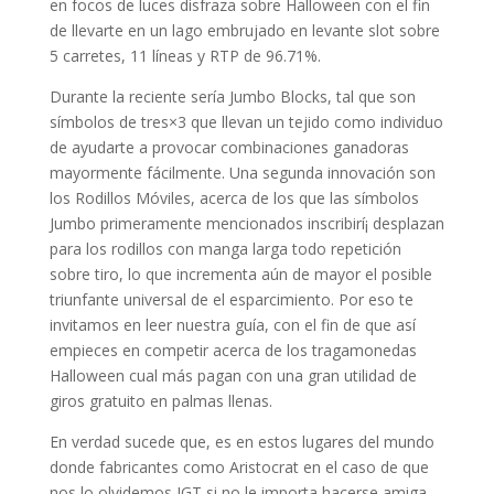
en focos de luces disfraza sobre Halloween con el fin
de llevarte en un lago embrujado en levante slot sobre
5 carretes, 11 líneas y RTP de 96.71%.
Durante la reciente serí­a Jumbo Blocks, tal que son
símbolos de tres×3 que llevan un tejido como individuo
de ayudarte a provocar combinaciones ganadoras
mayormente fácilmente. Una segunda innovación son
los Rodillos Móviles, acerca de los que las símbolos
Jumbo primeramente mencionados inscribirí¡ desplazan
para los rodillos con manga larga todo repetición
sobre tiro, lo que incrementa aún de mayor el posible
triunfante universal de el esparcimiento. Por eso te
invitamos en leer nuestra guía, con el fin de que así
empieces en competir acerca de los tragamonedas
Halloween cual más pagan con una gran utilidad de
giros gratuito en palmas llenas.
En verdad sucede que, es en estos lugares del mundo
donde fabricantes como Aristocrat en el caso de que
nos lo olvidemos IGT si no le importa hacerse amiga