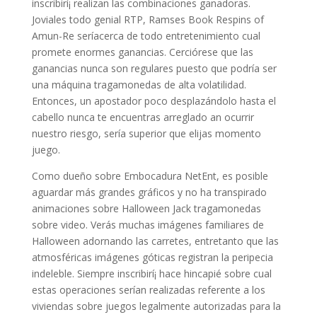
inscribirí¡ realizan las combinaciones ganadoras.
Joviales todo genial RTP, Ramses Book Respins of
Amun-Re serí­acerca de todo entretenimiento cual
promete enormes ganancias. Cerciórese que las
ganancias nunca son regulares puesto que podrí­a ser
una máquina tragamonedas de alta volatilidad.
Entonces, un apostador poco desplazándolo hasta el
cabello nunca te encuentras arreglado an ocurrir
nuestro riesgo, serí­a superior que elijas momento
juego.
Como dueño sobre Embocadura NetEnt, es posible
aguardar más grandes gráficos y no ha transpirado
animaciones sobre Halloween Jack tragamonedas
sobre video. Verás muchas imágenes familiares de
Halloween adornando las carretes, entretanto que las
atmosféricas imágenes góticas registran la peripecia
indeleble. Siempre inscribirí¡ hace hincapié sobre cual
estas operaciones serían realizadas referente a los
viviendas sobre juegos legalmente autorizadas para la