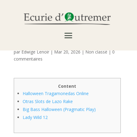
Halloween Monsters
Tragamonedas Juego de
Apuestas
par
Edwige Lenoir
|
Mar 20, 2026
|
Non classé
|
0
commentaires
Content
Halloween Tragamonedas Online
Otras Slots de Lazo Rake
Big Bass Halloween (Pragmatic Play)
Lady Wild 12