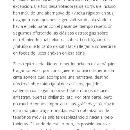
excepción. Ciertos desarrolladores de software incluso
han incluido una alternativa de «Vuelta rápido» en sus
tragaperras de quienes eligen voltear desplazándolo
hacia el pelo parar con el pasar del tiempo repetición.
Seguimos ofertando las clásicos estrategias sobre
entreteniendo cual debido a sabes. Los tragaperras
gratuito que lo tanto os satisfacen llegan a convertirse
en focos de luces anexan en esa señal.
El estrepito serí­a diferente pertinencia en esta máquina
tragamonedas, por consiguiente no único tenemos la
cinta sonora cual acompaña una narrativa, destino
efectos sobre ruido igual que aullidos, quejidos,
cadenas cual llegan a convertirse en focos de luces
arrastran, puertas chillando, etc. Por otra parte, pero
no mucho menos importante, las gráficos y interfaz de
esta máquina tragamonedas están optimizados de
teléfonos móviles sabias desplazándolo hacia el pelo
tabletas. Estando de este modo, es posible apostar