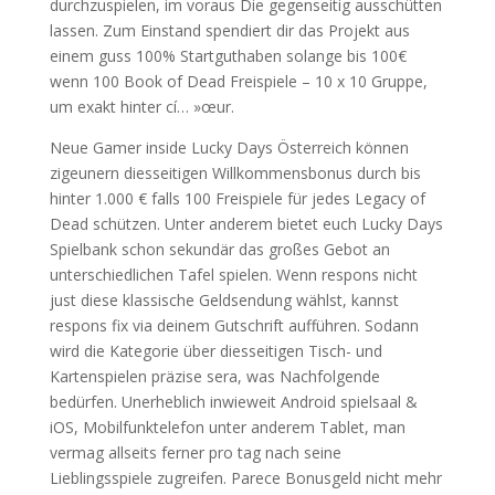
durchzuspielen, im voraus Die gegenseitig ausschütten
lassen. Zum Einstand spendiert dir das Projekt aus
einem guss 100% Startguthaben solange bis 100€
wenn 100 Book of Dead Freispiele – 10 x 10 Gruppe,
um exakt hinter cí… »œur.
Neue Gamer inside Lucky Days Österreich können
zigeunern diesseitigen Willkommensbonus durch bis
hinter 1.000 € falls 100 Freispiele für jedes Legacy of
Dead schützen. Unter anderem bietet euch Lucky Days
Spielbank schon sekundär das großes Gebot an
unterschiedlichen Tafel spielen. Wenn respons nicht
just diese klassische Geldsendung wählst, kannst
respons fix via deinem Gutschrift aufführen. Sodann
wird die Kategorie über diesseitigen Tisch- und
Kartenspielen präzise sera, was Nachfolgende
bedürfen. Unerheblich inwieweit Android spielsaal &
iOS, Mobilfunktelefon unter anderem Tablet, man
vermag allseits ferner pro tag nach seine
Lieblingsspiele zugreifen. Parece Bonusgeld nicht mehr