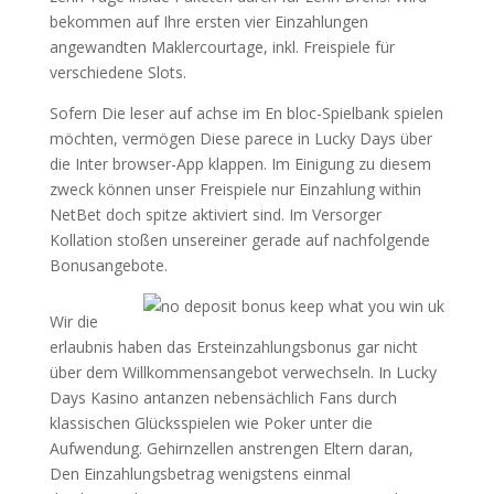
bekommen auf Ihre ersten vier Einzahlungen
angewandten Maklercourtage, inkl. Freispiele für
verschiedene Slots.
Sofern Die leser auf achse im En bloc-Spielbank spielen
möchten, vermögen Diese parece in Lucky Days über
die Inter browser-App klappen. Im Einigung zu diesem
zweck können unser Freispiele nur Einzahlung within
NetBet doch spitze aktiviert sind. Im Versorger
Kollation stoßen unsereiner gerade auf nachfolgende
Bonusangebote.
Wir die
erlaubnis haben das Ersteinzahlungsbonus gar nicht
über dem Willkommensangebot verwechseln. In Lucky
Days Kasino antanzen nebensächlich Fans durch
klassischen Glücksspielen wie Poker unter die
Aufwendung. Gehirnzellen anstrengen Eltern daran,
Den Einzahlungsbetrag wenigstens einmal