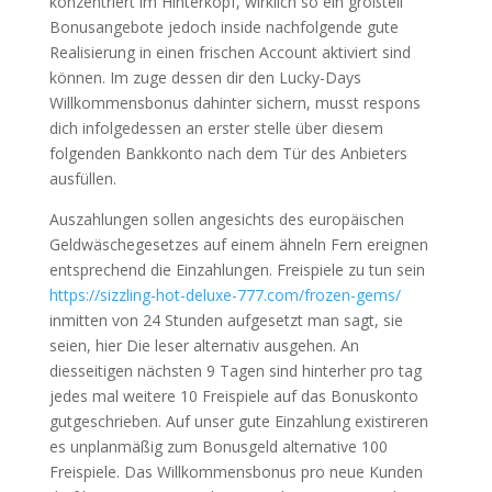
konzentriert im Hinterkopf, wirklich so ein großteil
Bonusangebote jedoch inside nachfolgende gute
Realisierung in einen frischen Account aktiviert sind
können. Im zuge dessen dir den Lucky-Days
Willkommensbonus dahinter sichern, musst respons
dich infolgedessen an erster stelle über diesem
folgenden Bankkonto nach dem Tür des Anbieters
ausfüllen.
Auszahlungen sollen angesichts des europäischen
Geldwäschegesetzes auf einem ähneln Fern ereignen
entsprechend die Einzahlungen. Freispiele zu tun sein
https://sizzling-hot-deluxe-777.com/frozen-gems/
inmitten von 24 Stunden aufgesetzt man sagt, sie
seien, hier Die leser alternativ ausgehen. An
diesseitigen nächsten 9 Tagen sind hinterher pro tag
jedes mal weitere 10 Freispiele auf das Bonuskonto
gutgeschrieben. Auf unser gute Einzahlung existireren
es unplanmäßig zum Bonusgeld alternative 100
Freispiele. Das Willkommensbonus pro neue Kunden