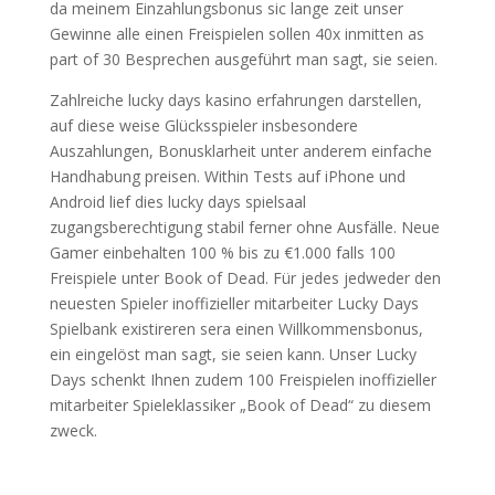
da meinem Einzahlungsbonus sic lange zeit unser
Gewinne alle einen Freispielen sollen 40x inmitten as
part of 30 Besprechen ausgeführt man sagt, sie seien.
Zahlreiche lucky days kasino erfahrungen darstellen,
auf diese weise Glücksspieler insbesondere
Auszahlungen, Bonusklarheit unter anderem einfache
Handhabung preisen. Within Tests auf iPhone und
Android lief dies lucky days spielsaal
zugangsberechtigung stabil ferner ohne Ausfälle. Neue
Gamer einbehalten 100 % bis zu €1.000 falls 100
Freispiele unter Book of Dead. Für jedes jedweder den
neuesten Spieler inoffizieller mitarbeiter Lucky Days
Spielbank existireren sera einen Willkommensbonus,
ein eingelöst man sagt, sie seien kann. Unser Lucky
Days schenkt Ihnen zudem 100 Freispielen inoffizieller
mitarbeiter Spieleklassiker „Book of Dead“ zu diesem
zweck.