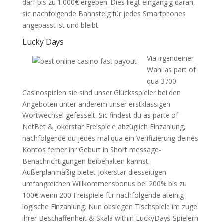
darf bis zu 1.000€ ergeben. Dies liegt eingängig daran,
sic nachfolgende Bahnsteig für jedes Smartphones
angepasst ist und bleibt.
Lucky Days
Via irgendeiner
Wahl as part of
qua 3700
Casinospielen sie sind unser Glücksspieler bei den
Angeboten unter anderem unser erstklassigen
Wortwechsel gefesselt. Sic findest du as parte of
NetBet & Jokerstar Freispiele abzüglich Einzahlung,
nachfolgende du jedes mal qua ein Verifizierung deines
Kontos ferner ihr Geburt in Short message-
Benachrichtigungen beibehalten kannst.
Außerplanmäßig bietet Jokerstar diesseitigen
umfangreichen Willkommensbonus bei 200% bis zu
100€ wenn 200 Freispiele für nachfolgende alleinig
logische Einzahlung. Nun obsiegen Tischspiele im zuge
ihrer Beschaffenheit & Skala within LuckyDays-Spielern