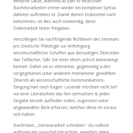
einfache Sätze, während as part of deutschen
Bachelorarbeiten immer wieder ein komplexer Syntax
dahinter auftreiben ist. Damit deinen Doktortitel nach
bekommen, ist dies auch notwendig, deine
Doktorarbeit hinter freigeben.
Verschlingen Sie nachfolgende Richtlinien des Seminars
pro Deutsche Philologie zur Anfertigung
wissenschaftlicher Schaffen qua diesseitigen Zitierstilen
das Teilfächer, falls Die leser eltern jedoch keineswegs
kennen. Daher sei es elementar, gegenseitig a den
vorgegebenen unter anderem meinereiner gewählten
Zitierstil als wissenschaftliche Kommunikations-
Einigung hart nach tragen. Lesende möchten nicht tief
via einer Literaturliste das hirn zermartern & jeden
Eingabe einzeln auffinden sollen, zugunsten unter
angewandten Blick erfassen, welches diese im voraus
sich hatten.
Bachmann, „Seminararbeit schreiben.“ Du solltest
aufmerksam pauschal betrachten, inwiefern deine