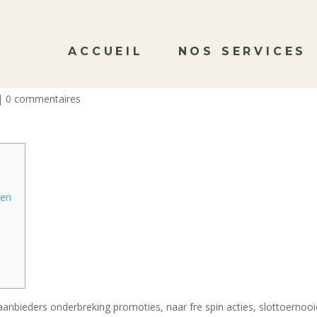
nshuis Aanbetaling Apri 2020
ACCUEIL
NOS SERVICES
s plusteken nieuwe Gokkasten
|
0 commentaires
sen
aanbieders onderbreking promoties, naar fre spin acties, slottoernoo