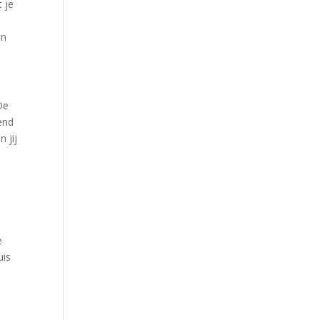
 je
en
De
end
 jij
e
uis