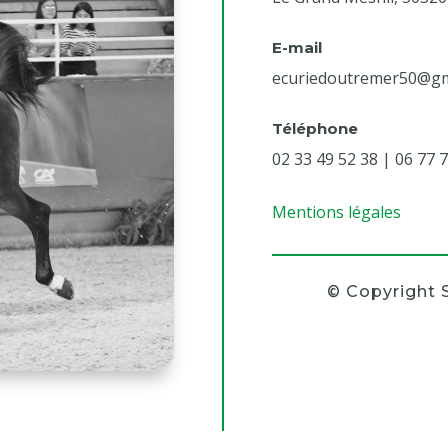
E-mail
ecuriedoutremer50@gm
Téléphone
02 33 49 52 38 |
06 77 7
Mentions légales
© Copyright 