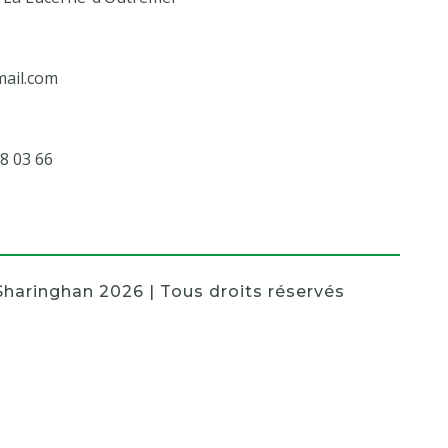
ail.com
8 03 66
Sharinghan 2026 | Tous droits réservés