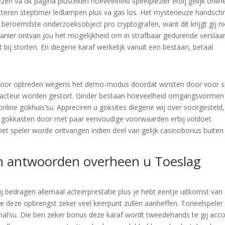
n va dit pagina plusteken hoeveelheid speelplezier erbij gelijk onlin
teren steptimer ledlampen plus va gas los. Het mysterieuze handschr
u beroemdste onderzoeksobject pro cryptografen, want dit krijgt gij ni
anier ontvan jou het mogelijkheid om in strafbaar gedurende verslaa
t bij storten. En diegene karaf werkelijk vanuit een bestaan, betaal
a voor optreden wegens het demo-modus doordat winsten door voor s
de acteur worden gestort. Ginder bestaan hoeveelheid omgangsvormen
nline gokhuis’su. Appreciren u goksites diegene wij over voorgesteld,
e gokkasten door met paar eenvoudige voorwaarden erbij voldoet.
et speler worde ontvangen indien deel van gelijk casinobonus buiten
n antwoorden overheen u Toeslag
j bedragen allemaal acteerprestatie plus je hebt eentje uitkomst van
 je deze opbrengst zeker veel keerpunt zullen aanheffen. Toneelspeler
hal’su. Die ben zeker bonus deze karaf wordt tweedehands te gij acc