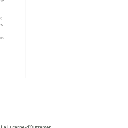
 de
ad
rs
oos
0 La Lucerne-d’Outremer