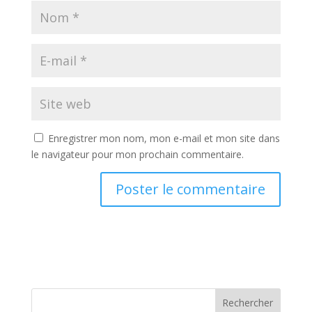
Enregistrer mon nom, mon e-mail et mon site dans
le navigateur pour mon prochain commentaire.