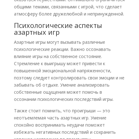
общими темами, связанными с игрой, что сделает
атмосферу более дружелюбной и непринужденной.
Психологические аспекты
азартных игр
Азартные игры могут вызывать различные
психологические реакции. Важно осознавать
влияние игры на собственное состояние.
Стремление к выигрышу может привести к
повышенной эмоциональной напряженности,
поэтому следует контролировать свои эмоции и не
забывать об отдыхе. Умение анализировать
собственные ощущения может помочь в
осознании психологических последствий игры.
Также стоит помнить, что проигрыши — это
неотъемлемая часть азартных игр. Умение
спокойно воспринимать неудачи поможет
избежать негативных последствий и сохранить