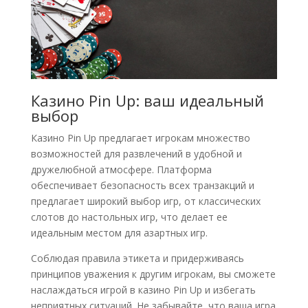
Казино Pin Up: ваш идеальный
выбор
Казино Pin Up предлагает игрокам множество
возможностей для развлечений в удобной и
дружелюбной атмосфере. Платформа
обеспечивает безопасность всех транзакций и
предлагает широкий выбор игр, от классических
слотов до настольных игр, что делает ее
идеальным местом для азартных игр.
Соблюдая правила этикета и придерживаясь
принципов уважения к другим игрокам, вы сможете
наслаждаться игрой в казино Pin Up и избегать
неприятных ситуаций. Не забывайте, что ваша игра