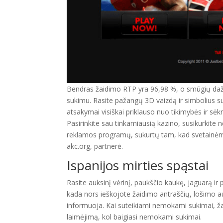
Bendras žaidimo RTP yra 96,98 %, o smūgių dažnis
sukimu. Rasite pažangų 3D vaizdą ir simbolius su a
atsakymai visiškai priklauso nuo tikimybės ir sėkm
Pasirinkite sau tinkamiausią kazino, susikurkite 
reklamos programų, sukurtų tam, kad svetainėms
akc.org, partnerė.
Ispanijos mirties spąstai
Rasite auksinį vėrinį, paukščio kaukę, jaguarą ir 
kada nors ieškojote žaidimo antraščių, lošimo aut
informuoja. Kai suteikiami nemokami sukimai, ža
laimėjimą, kol baigiasi nemokami sukimai.