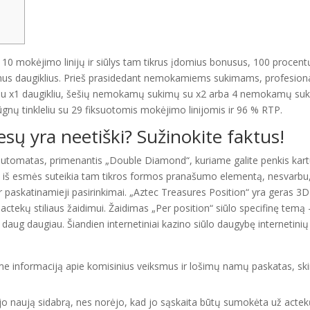
10 mokėjimo linijų ir siūlys tam tikrus įdomius bonusus, 100 procent
mus daugiklius. Prieš prasidedant nemokamiems sukimams, profesiona
uikiu x1 daugikliu, šešių nemokamų sukimų su x2 arba 4 nemokamų su
gnų tinkleliu su 29 fiksuotomis mokėjimo linijomis ir 96 % RTP.
iesų yra neetiški? Sužinokite faktus!
o automatas, primenantis „Double Diamond“, kuriame galite penkis kar
ai iš esmės suteikia tam tikros formos pranašumo elementą, nesvarbu,
r paskatinamieji pasirinkimai. „Aztec Treasures Position“ yra geras 3D
 actekų stiliaus žaidimui. Žaidimas „Per position“ siūlo specifinę temą 
ir daug daugiau. Šiandien internetiniai kazino siūlo daugybę internetinių
e informaciją apie komisinius veiksmus ir lošimų namų paskatas, ski
jo naują sidabrą, nes norėjo, kad jo sąskaita būtų sumokėta už acte