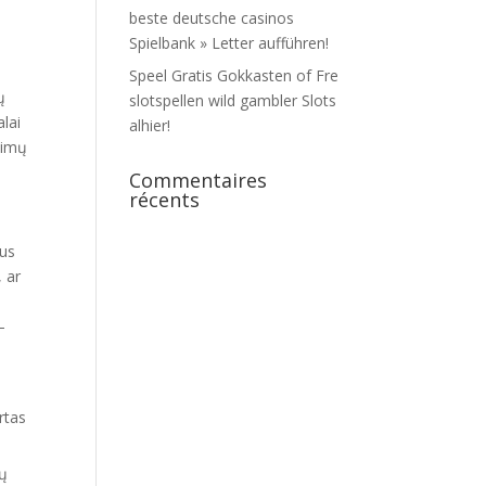
beste deutsche casinos
Spielbank » Letter aufführen!
Speel Gratis Gokkasten of Fre
ų
slotspellen wild gambler Slots
lai
alhier!
kimų
Commentaires
récents
tus
 ar
–
rtas
kų