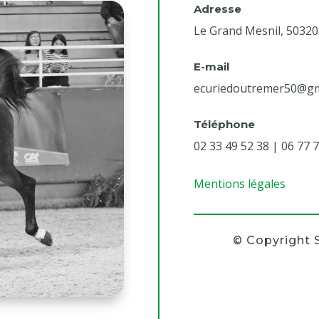
Adresse
Le Grand Mesnil, 5032
E-mail
ecuriedoutremer50@gm
Téléphone
02 33 49 52 38 |
06 77 7
Mentions légales
© Copyright 