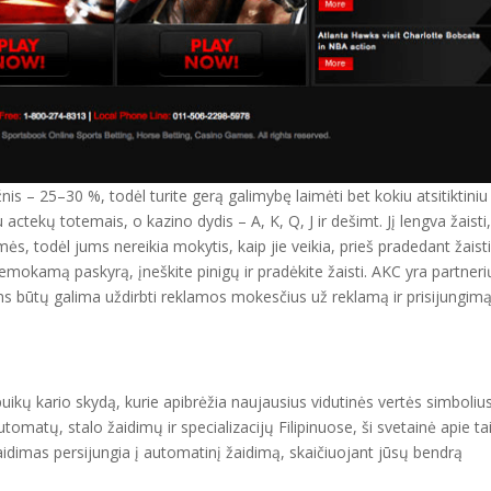
 – 25–30 %, todėl turite gerą galimybę laimėti bet kokiu atsitiktiniu
ctekų totemais, o kazino dydis – A, K, Q, J ir dešimt. Jį lengva žaisti
ės, todėl jums nereikia mokytis, kaip jie veikia, prieš pradedant žaisti
nemokamą paskyrą, įneškite pinigų ir pradėkite žaisti. AKC yra partneri
 būtų galima uždirbti reklamos mokesčius už reklamą ir prisijungimą
puikų kario skydą, kurie apibrėžia naujausius vidutinės vertės simbolius.
omatų, stalo žaidimų ir specializacijų Filipinuose, ši svetainė apie ta
idimas persijungia į automatinį žaidimą, skaičiuojant jūsų bendrą