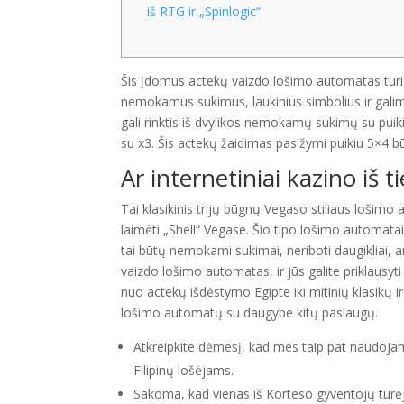
iš RTG ir „Spinlogic“
Šis įdomus actekų vaizdo lošimo automatas turi 
nemokamus sukimus, laukinius simbolius ir gali
gali rinktis iš dvylikos nemokamų sukimų su p
su x3.
Šis actekų žaidimas pasižymi puikiu 5×4 bū
Ar internetiniai kazino iš t
Tai klasikinis trijų būgnų Vegaso stiliaus lošim
laimėti „Shell“ Vegase. Šio tipo lošimo automat
tai būtų nemokami sukimai, neriboti daugikliai, a
vaizdo lošimo automatas, ir jūs galite priklausyti
nuo ​​actekų išdėstymo Egipte iki mitinių klasikų 
lošimo automatų su daugybe kitų paslaugų.
Atkreipkite dėmesį, kad mes taip pat naudojam
Filipinų lošėjams.
Sakoma, kad vienas iš Korteso gyventojų turė