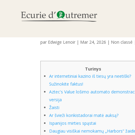
Prieš 40 metų Meksiko
kalbos konkistadoro H
par
Edwige Lenoir
|
Mar 24, 2026
|
Non classé
Turinys
Ar internetiniai kazino iš tiesų yra neetiški?
Sužinokite faktus!
Aztec's Value lošimo automato demonstrac
versija
Žaisti
Ar švieži konkistadorai matė auksą?
Ispanijos mirties spąstai
Daugiau visiškai nemokamų „Harbors“ žaid