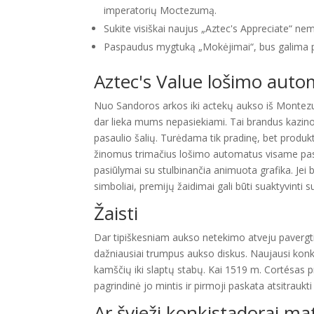
imperatorių Moctezumą.
Sukite visiškai naujus „Aztec's Appreciate“ 
Paspaudus mygtuką „Mokėjimai“, bus galima pa
Aztec's Value lošimo auto
Nuo Sandoros arkos iki actekų aukso iš Monte
dar lieka mums nepasiekiami. Tai brandus kazino 
pasaulio šalių. Turėdama tik pradinę, bet produkty
žinomus trimačius lošimo automatus visame pasa
pasiūlymai su stulbinančia animuota grafika. Je
simboliai, premijų žaidimai gali būti suaktyvinti su
Žaisti
Dar tipiškesniam aukso netekimo atveju pavergt
dažniausiai trumpus aukso diskus. Naujausi kon
kamščių iki slaptų stabų. Kai 1519 m. Cortésas 
pagrindinė jo mintis ir pirmoji paskata atsitraukt
Ar švieži konkistadorai ma