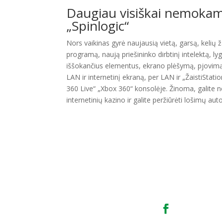
Daugiau visiškai nemokam
„Spinlogic“
Nors vaikinas gyrė naujausią vietą, garsą, kelių ž
programą, naują priešininko dirbtinį intelektą, l
iššokančius elementus, ekrano plėšymą, pjovimą 
LAN ir internetinį ekraną, per LAN ir „ŽaistiStat
360 Live“ „Xbox 360“ konsolėje. Žinoma, galite
internetinių kazino ir galite peržiūrėti lošimų au