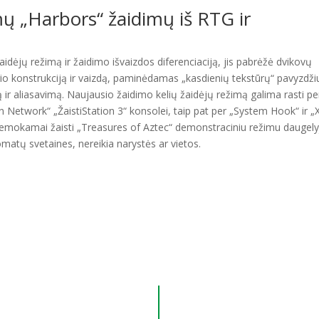
ų „Harbors“ žaidimų iš RTG ir
aidėjų režimą ir žaidimo išvaizdos diferenciaciją, jis pabrėžė dvikovų
ygio konstrukciją ir vaizdą, paminėdamas „kasdienių tekstūrų“ pavyzdži
ir aliasavimą. Naujausio žaidimo kelių žaidėjų režimą galima rasti pe
ion Network“ „ŽaistiStation 3“ konsolei, taip pat per „System Hook“ ir 
 nemokamai žaisti „Treasures of Aztec“ demonstraciniu režimu daugely
tomatų svetaines, nereikia narystės ar vietos.