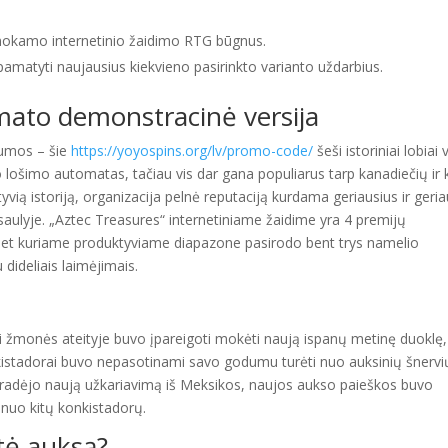
nemokamo internetinio žaidimo RTG būgnus.
matyti naujausius kiekvieno pasirinkto varianto uždarbius.
mato demonstracinė versija
zumos – šie
https://yoyospins.org/lv/promo-code/
šeši istoriniai lobiai 
lošimo automatas, tačiau vis dar gana populiarus tarp kanadiečių ir 
vią istoriją, organizacija pelnė reputaciją kurdama geriausius ir geria
ulyje. „Aztec Treasures“ internetiniame žaidime yra 4 premijų
i bet kuriame produktyviame diapazone pasirodo bent trys namelio
 dideliais laimėjimais.
i žmonės ateityje buvo įpareigoti mokėti naują ispanų metinę duoklę,
kistadorai buvo nepasotinami savo godumu turėti nuo auksinių šnervi
pradėjo naują užkariavimą iš Meksikos, naujos aukso paieškos buvo
i nuo kitų konkistadorų.
tė auksą?