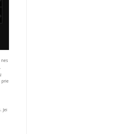
, nes
.
ų
 prie
 Jei
i