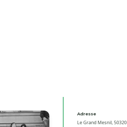
Adresse
Le Grand Mesnil, 5032