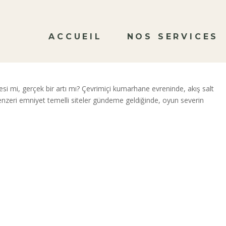
arımı hızı: şehir efsanesi mi, gerçek b
ACCUEIL
NOS SERVICES
esi mi, gerçek bir artı mı? Çevrimiçi kumarhane evreninde, akış salt
benzeri emniyet temelli siteler gündeme geldiğinde, oyun severin