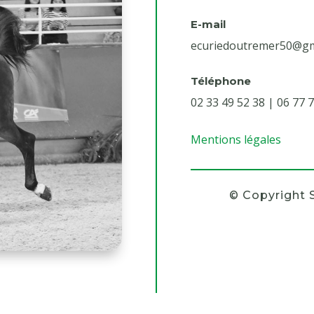
E-mail
ecuriedoutremer50@gm
Téléphone
02 33 49 52 38 |
06 77 7
Mentions légales
© Copyright 