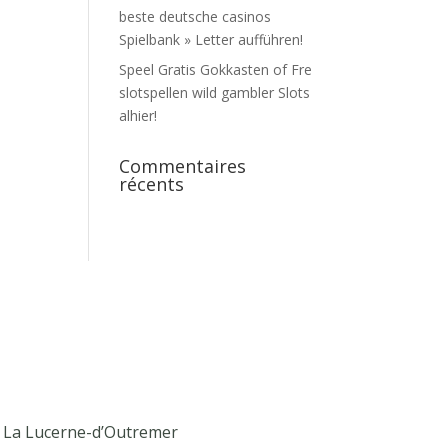
beste deutsche casinos
Spielbank » Letter aufführen!
Speel Gratis Gokkasten of Fre
slotspellen wild gambler Slots
alhier!
Commentaires
récents
0 La Lucerne-d’Outremer